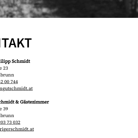
TAKT
ilipp Schmidt
e 23
nbrunn
42 00 744
ngutschmidt.at
chmidt & Gästezimmer
e 39
nbrunn
203 73 032
rigerschmidt.at