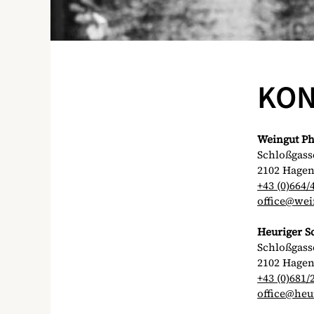
KON
Weingut Ph
Schloßgass
2102 Hage
+43 (0)664/
office@wei
Heuriger S
Schloßgass
2102 Hage
+43 (0)681/
office@heu