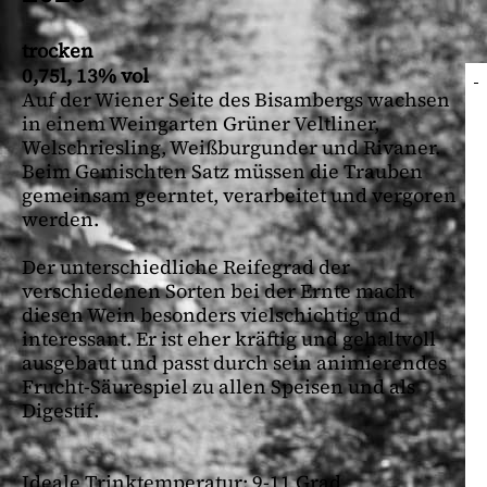
trocken
0,75l, 13% vol
Auf der Wiener Seite des Bisambergs wachsen
in einem Weingarten Grüner Veltliner,
Welschriesling, Weißburgunder und Rivaner.
Beim Gemischten Satz müssen die Trauben
gemeinsam geerntet, verarbeitet und vergoren
werden.
Der unterschiedliche Reifegrad der
verschiedenen Sorten bei der Ernte macht
diesen Wein besonders vielschichtig und
interessant. Er ist eher kräftig und gehaltvoll
ausgebaut und passt durch sein animierendes
Frucht-Säurespiel zu allen Speisen und als
Digestif.
Ideale Trinktemperatur: 9-11 Grad