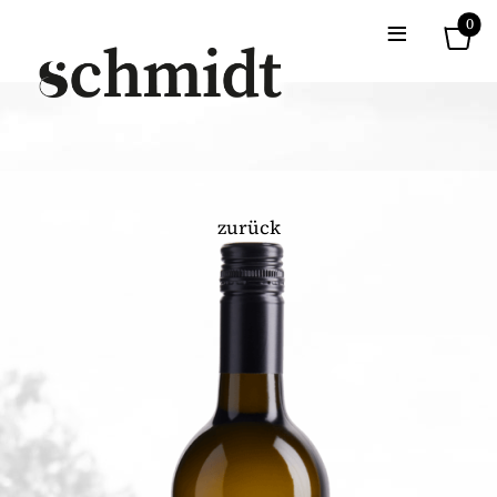
≡
0
zurück